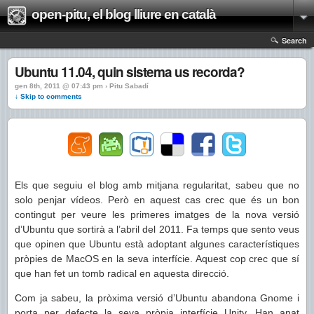
open-pitu, el blog lliure en català
Search
Ubuntu 11.04, quin sistema us recorda?
gen 8th, 2011 @ 07:43 pm › Pitu Sabadí
↓ Skip to comments
Els que seguiu el blog amb mitjana regularitat, sabeu que no
solo penjar vídeos. Però en aquest cas crec que és un bon
contingut per veure les primeres imatges de la nova versió
d’Ubuntu que sortirà a l’abril del 2011. Fa temps que sento veus
que opinen que Ubuntu està adoptant algunes característiques
pròpies de MacOS en la seva interfície. Aquest cop crec que sí
que han fet un tomb radical en aquesta direcció.
Com ja sabeu, la pròxima versió d’Ubuntu abandona Gnome i
porta per defecte la seva pròpia interfície Unity. Han anat