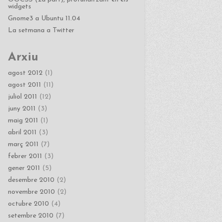
widgets
Gnome3 a Ubuntu 11.04
La setmana a Twitter
Arxiu
agost 2012
(1)
agost 2011
(11)
juliol 2011
(12)
juny 2011
(3)
maig 2011
(1)
abril 2011
(3)
març 2011
(7)
febrer 2011
(3)
gener 2011
(5)
desembre 2010
(2)
novembre 2010
(2)
octubre 2010
(4)
setembre 2010
(7)