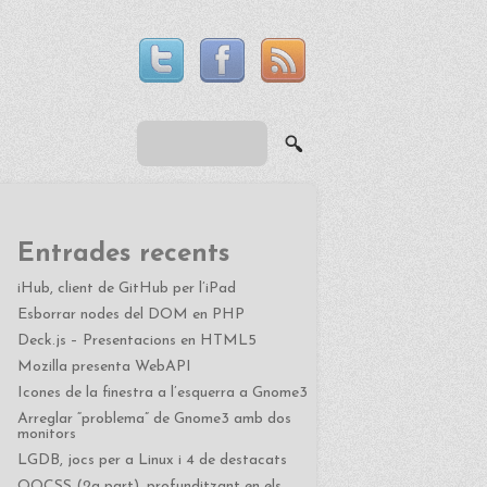
Entrades recents
iHub, client de GitHub per l’iPad
Esborrar nodes del DOM en PHP
Deck.js – Presentacions en HTML5
Mozilla presenta WebAPI
Icones de la finestra a l’esquerra a Gnome3
Arreglar “problema” de Gnome3 amb dos
monitors
LGDB, jocs per a Linux i 4 de destacats
OOCSS (2a part), profunditzant en els