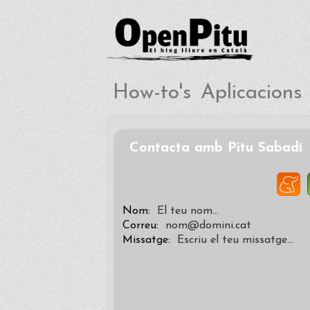
How-to's
Aplicacions
Contacta amb Pitu Sabadí
tacoras
Delicious
Facebook
Twitter
Nom:
El teu nom…
Correu:
nom@domini.cat
Missatge:
Escriu el teu missatge…